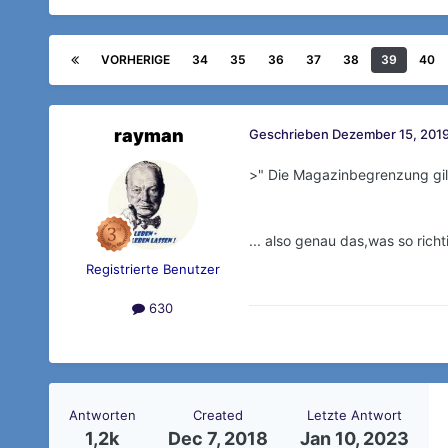
VORHERIGE
34
35
36
37
38
39
40
rayman
Geschrieben
Dezember 15, 2019
>" Die Magazinbegrenzung gil
... also genau das,was so rich
Registrierte Benutzer
630
Antworten
Created
Letzte Antwort
1,2k
Dec 7, 2018
Jan 10, 2023