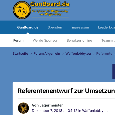
GunBoard.de
Spenden
Impressum
Leaderboa
Forum
Werde Sponsor
Benutzer online
Teammit
Startseite
Forum Allgemein
Waffenlobby.eu
Referenten
Referentenentwurf zur Umsetzu
Von
Jägermeister
Dezember 7, 2018 at 04:12
in
Waffenlobby.eu