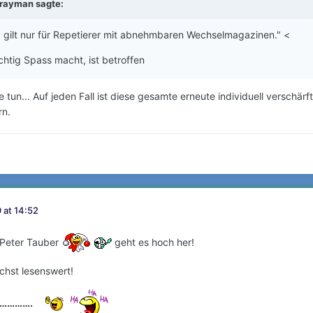
rayman
sagte:
gilt nur für Repetierer mit abnehmbaren Wechselmagazinen." <
ichtig Spass macht, ist betroffen
 tun... Auf jeden Fall ist diese gesamte erneute individuell verschär
rn.
 at 14:52
 Peter Tauber
geht es hoch her!
hst lesenswert!
…………….