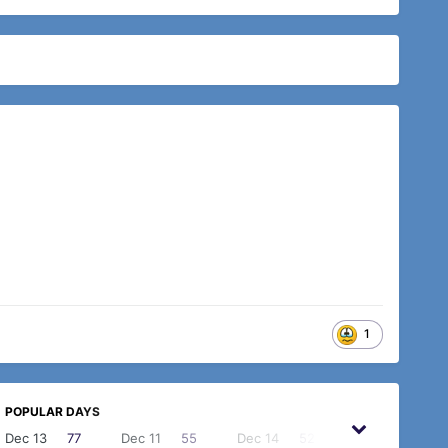
1
POPULAR DAYS
Dec 13
77
Dec 11
55
Dec 14
52
Nov 11
44