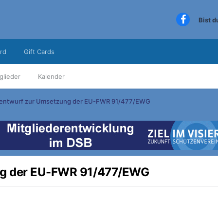
Bist 
rd
Gift Cards
glieder
Kalender
entwurf zur Umsetzung der EU-FWR 91/477/EWG
ng der EU-FWR 91/477/EWG