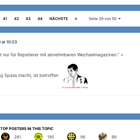
41
42
43
44
NÄCHSTE
Seite 39 von 50
 at 10:53
t nur für Repetierer mit abnehmbaren Wechselmagazinen." <
tig Spass macht, ist betroffen
TOP POSTERS IN THIS TOPIC
281
190
96
89