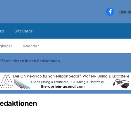
Bist 
rd
Gift Cards
glieder
Kalender
"Täter" sitzen in den Redaktionen
 Redaktionen