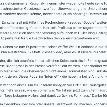
 kurz gekommmener Regional-Innenminister wiederholte heute seine F
eschmetterten Gesetzesentwurf zur Überwachung und Umerziehung Ju
manöver handeln könnte, bezeichnete er als bösartige Unterstellun
r Zwischenzeit mit Hilfe ihres Recherchewerkzeuges "Google" weitere
inem "Internet" gefunden. Hier sein Profil aus einem sogenannten "soz
e unsere Redaktion nach der Sendung aufsuchen will. Hier Blog-Beit
Experte nun für Sie live zwischen den Zeilen interpretieren wird.
r. Sehen sie nur: Er posiert mit seiner Waffe! Wie ein Actionheld auf
nun ausstrahlen. Ekelhaft, dieses Video, aber es ist unsere journalist
ufer, die sich ebenfalls in martialischen Selbstportraits in Szene ge
ese Bilder gross in der Presse veröffentlicht werden, aber darüber wo
, wo Menschen, die überwiegend nicht einmal Journalisten sind, sub
kritisieren. Dieser Pöbel im "Internet" - die haben ja keine Ahnung, w
 wir noch einmal um zu unserem Kollegen vor Ort: "Der Trauergottes
ts mehr so sein, wie es vorher war. Wir fahren jetzt zum Elternhau
n Tage belagern wollen. Und damit zurück ins Funkhaus." Danke für
nun Gedanken über Ihre oder unsere Verantwortung machen, können wir