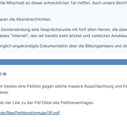
rlei Mitschuld an dieser schrecklichen Tat treffen. Auch unsere Berich
waren die Abendnachrichten.
s Sondersendung eine Gesprächsrunde mit fünf alten Herren, die übe
eses "Internet", den wir bereits beim letzten und vorletzten Amokla
glich angekündigte Dokumentation über die Bildungsmisere und die D
2:18
m besten eine Petition gegen solche massive Ausschlachtung und F
ahrer.
st der Link zu der Pdf Datei des Petitionsantrages.
de/files/PetitionsformularOff.pdf