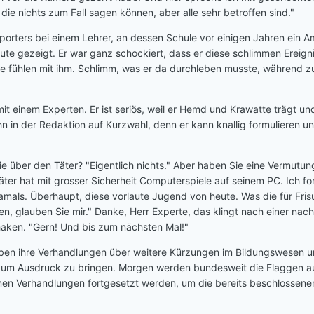
ie nichts zum Fall sagen können, aber alle sehr betroffen sind."
orters bei einem Lehrer, an dessen Schule vor einigen Jahren ein 
ute gezeigt. Er war ganz schockiert, dass er diese schlimmen Ereign
le fühlen mit ihm. Schlimm, was er da durchleben musste, während zu
mit einem Experten. Er ist seriös, weil er Hemd und Krawatte trägt u
ihn in der Redaktion auf Kurzwahl, denn er kann knallig formulieren un
e über den Täter? "Eigentlich nichts." Aber haben Sie eine Vermutung 
äter hat mit grosser Sicherheit Computerspiele auf seinem PC. Ich f
damals. Überhaupt, diese vorlaute Jugend von heute. Was die für Fri
en, glauben Sie mir." Danke, Herr Experte, das klingt nach einer nach
haken. "Gern! Und bis zum nächsten Mal!"
 haben ihre Verhandlungen über weitere Kürzungen im Bildungswesen u
t zum Ausdruck zu bringen. Morgen werden bundesweit die Flaggen a
en Verhandlungen fortgesetzt werden, um die bereits beschlossenen