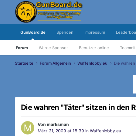
GunBoard.de
Spenden
Impressum
Leaderboa
Forum
Werde Sponsor
Benutzer online
Teammit
Startseite
Forum Allgemein
Waffenlobby.eu
Die wahren 
Die wahren "Täter" sitzen in den
Von
marksman
März 21, 2009 at 18:39
in
Waffenlobby.eu