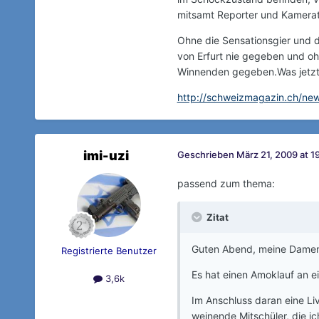
mitsamt Reporter und Kamerat
Ohne die Sensationsgier und d
von Erfurt nie gegeben und o
Winnenden gegeben.Was jetzt e
http://schweizmagazin.ch/ne
imi-uzi
Geschrieben
März 21, 2009 at 1
passend zum thema:
Zitat
Guten Abend, meine Damen 
Registrierte Benutzer
Es hat einen Amoklauf an e
3,6k
Im Anschluss daran eine Liv
weinende Mitschüler, die ic