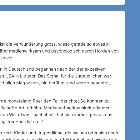
ist die Verwunderung gross, wieso gerade so etwas in
 Täter medienwirksam und psychologisch durch Horden von
spiele.
len in Deutschland begannen nach der der exzesiven
USA in Littleton.Das Signal für die Jugendlichen war:
und allen Magazinen, bin berühmt und werde beachtet,
rde monatelang über den Fall berichtet.So konnten zu
ifelhafte Art, erhöhte Medianaufmerksamkeit erlangen
zutun.Wer etwas "nachahmt" hat sich vorher genaustens
ng"frei Haus liefern ?
n zerrt Kinder und Jugendliche, die weinen oder sich noch
 besitzt man einen Hauch von Taktgefühl und mischt sich