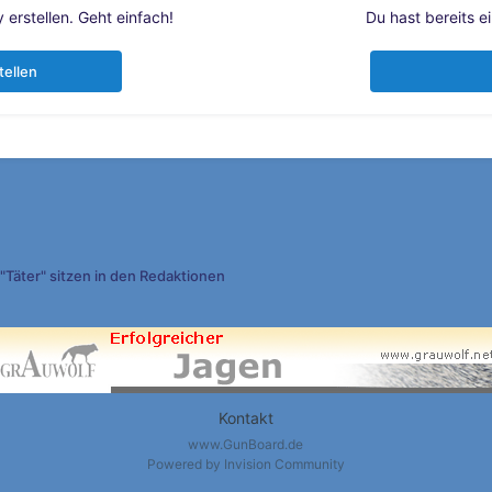
erstellen. Geht einfach!
Du hast bereits e
tellen
"Täter" sitzen in den Redaktionen
Kontakt
www.GunBoard.de
Powered by Invision Community