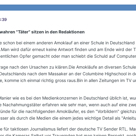
8:39
wahren "Täter" sitzen in den Redaktionen
e schon bei einem anderen Amoklauf an einer Schule in Deutschland 
.Man wird dafür erneut keine Antwort finden und am Ende wird der
ntlichen Opfer gemacht oder man schiebt die Schuld auf Computer
 Frage nach den Ursachen zu klären.Die Amokläufe an diversen Schu
Deutschlands nach dem Massaker an der Columbine Highschool in den 
 komme ich einmal richtig gross raus.Bin in allen Zeitungen im TV 
Manier wie es bei den Medienkonzernen in Deutschland üblich ist, wu
le Nachahmungstäter erfahren wie sehr man, wenn auch auf eine zwe
ründe für die nachfolgenden Amokläufer, es den "Vorbildern" gleich
ser als durch die Medien die einem jedes wichtige Detail als "Anleitu
le für taktlosen Journalismus liefert der deutsche TV Sender RTL. Ma
or die Kameras.Selbst vor Trauernden hat man keinen Respekt, noch