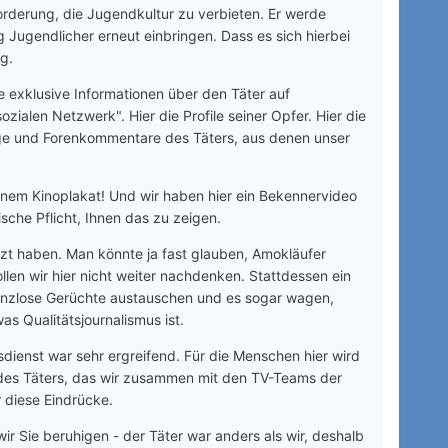
orderung, die Jugendkultur zu verbieten. Er werde
gendlicher erneut einbringen. Dass es sich hierbei
g.
 exklusive Informationen über den Täter auf
ialen Netzwerk". Hier die Profile seiner Opfer. Hier die
räge und Forenkommentare des Täters, aus denen unser
 einem Kinoplakat! Und wir haben hier ein Bekennervideo
ische Pflicht, Ihnen das zu zeigen.
setzt haben. Man könnte ja fast glauben, Amokläufer
llen wir hier nicht weiter nachdenken. Stattdessen ein
stanzlose Gerüchte austauschen und es sogar wagen,
as Qualitätsjournalismus ist.
dienst war sehr ergreifend. Für die Menschen hier wird
s des Täters, das wir zusammen mit den TV-Teams der
 diese Eindrücke.
 Sie beruhigen - der Täter war anders als wir, deshalb