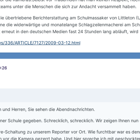
eams unter die Menschen die sich zur Andacht versammelt haben.
ie übertriebene Berichterstattung am Schulmassaker von Littleton (
hne die widerwärtige und monatelange Schlagzeilenmacherei am Sch
rneut in den deutschen Medien fast 24 Stunden lang abläuft, wird 
ws/336/ARTICLE/7127/2009-03-12.html
9:26
und Herren, Sie sehen die Abendnachrichten.
iner Schule gegeben. Schrecklich, schrecklich. Wir zeigen Ihnen nun
e-Schaltung zu unserem Reporter vor Ort. Wie furchtbar war es denn,
h vor die Kamera gezerrt habe. Und hier spreche ich mit geschockten 