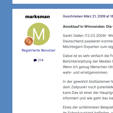
marksman
Geschrieben
März 21, 2009 at 1
Amoklauf in Winnenden: Die 
Sankt Gallen (12.03.2009) -Wi
Deutschland passieren konnte
Möchtegern-Experten zum eige
Registrierte Benutzer
Dabei ist es sehr einfach die
214
Berichterstattung der Medien 
Wenn ich genug Menschen töte,
wahr- und ernstgenommen.
In der gewohnt blutlüsternen 
dem Zeitpunkt noch potentiel
kann.Das ist einer der Hauptg
informiert und wie geht das bes
Eines der schlimmsten Beispie
im Schockzustand befinden, v