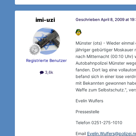
imi-uzi
Geschrieben
April 8, 2009 at 19
Münster (ots) - Wieder einmal 
jähriger gebürtiger Moskauer 
nach Mitternacht (00:10 Uhr)
Registrierte Benutzer
Autobahnpolizei Münster wegen
fanden. Dort lag eine vollaut
3,6k
befand sich in einer lose verd
mit Bekannten gewonnen haben.
Waffe zum Selbstschutz.", vers
Evelin Wulfers
Pressestelle
Telefon 0251-275-1010
Email
Evelin.Wulfers@polizei.n