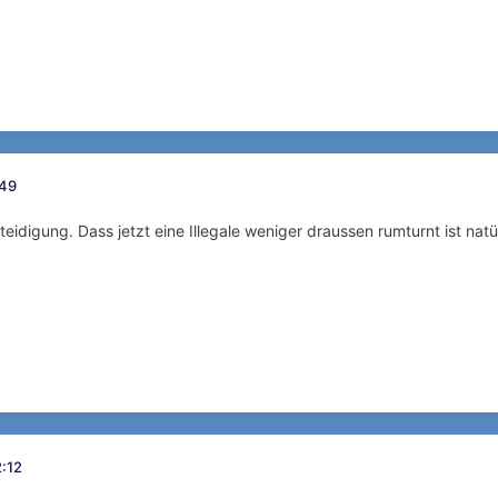
:49
eidigung. Dass jetzt eine Illegale weniger draussen rumturnt ist natür
2:12