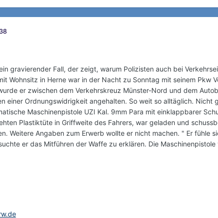
:38
ein gravierender Fall, der zeigt, warum Polizisten auch bei Verkehr
mit Wohnsitz in Herne war in der Nacht zu Sonntag mit seinem Pkw Vo
 wurde er zwischen dem Verkehrskreuz Münster-Nord und dem Autoba
 einer Ordnungswidrigkeit angehalten. So weit so alltäglich. Nicht
omatische Maschinenpistole UZI Kal. 9mm Para mit einklappbarer Sc
rehten Plastiktüte in Griffweite des Fahrers, war geladen und schussb
 Weitere Angaben zum Erwerb wollte er nicht machen. " Er fühle si
uchte er das Mitführen der Waffe zu erklären. Die Maschinenpistole 
rw.de