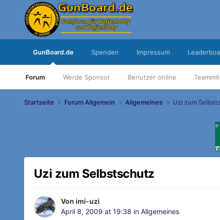
GunBoard.de
Spenden
Impressum
Leaderboa
Forum
Werde Sponsor
Benutzer online
Teammit
Startseite
Forum Allgemein
Allgemeines
Uzi zum Selbst
Uzi zum Selbstschutz
Von
imi-uzi
April 8, 2009 at 19:38
in
Allgemeines