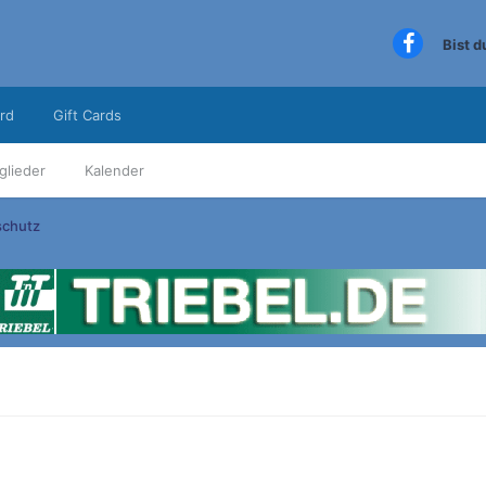
Bist 
rd
Gift Cards
glieder
Kalender
schutz