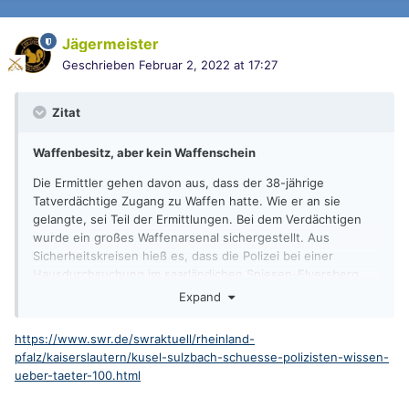
Jägermeister
Geschrieben
Februar 2, 2022 at 17:27
Zitat
Waffenbesitz, aber kein Waffenschein
Die Ermittler gehen davon aus, dass der 38-jährige
Tatverdächtige Zugang zu Waffen hatte. Wie er an sie
gelangte, sei Teil der Ermittlungen. Bei dem Verdächtigen
wurde ein großes Waffenarsenal sichergestellt. Aus
Sicherheitskreisen hieß es, dass die Polizei bei einer
Hausdurchsuchung im saarländichen Spiesen-Elversberg
fünf Kurzwaffen, ein Repetiergewehr, zehn weitere
Expand
Langwaffen, eine Armbrust sowie einen Schalldämpfer und
Munition sicherstellen konnte. Im Haus des zweiten
https://www.swr.de/swraktuell/rheinland-
Tatverdächtigen seien zwei Langwaffen entdeckt worden.
pfalz/kaiserslautern/kusel-sulzbach-schuesse-polizisten-wissen-
ueber-taeter-100.html