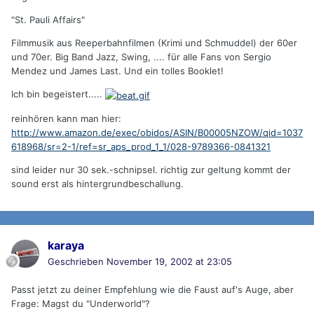
"St. Pauli Affairs"
Filmmusik aus Reeperbahnfilmen (Krimi und Schmuddel) der 60er
und 70er. Big Band Jazz, Swing, .... für alle Fans von Sergio
Mendez und James Last. Und ein tolles Booklet!
Ich bin begeistert.....
reinhören kann man hier:
http://www.amazon.de/exec/obidos/ASIN/B00005NZOW/qid=1037
618968/sr=2-1/ref=sr_aps_prod_1_1/028-9789366-0841321
sind leider nur 30 sek.-schnipsel. richtig zur geltung kommt der
sound erst als hintergrundbeschallung.
karaya
Geschrieben
November 19, 2002 at 23:05
Passt jetzt zu deiner Empfehlung wie die Faust auf's Auge, aber
Frage: Magst du "Underworld"?