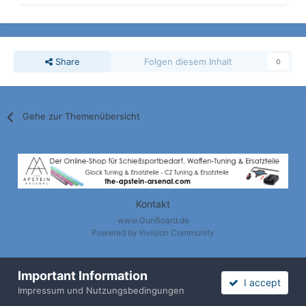
Share
Folgen diesem Inhalt
0
Gehe zur Themenübersicht
Kontakt
www.GunBoard.de
Powered by Invision Community
Important Information
I accept
Nach oben / Back to Top
Impressum und Nutzungsbedingungen