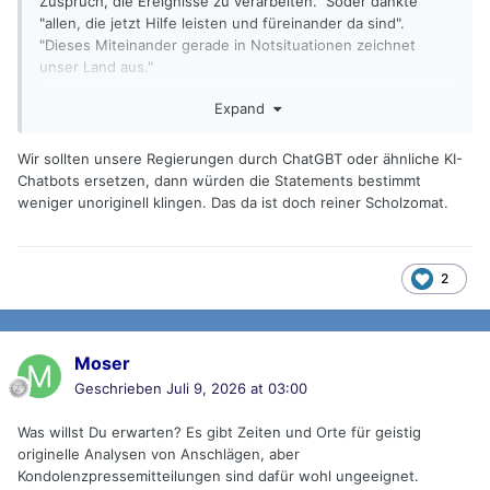
Zuspruch, die Ereignisse zu verarbeiten." Söder dankte
"allen, die jetzt Hilfe leisten und füreinander da sind".
"Dieses Miteinander gerade in Notsituationen zeichnet
unser Land aus."
Auch Kultusministerin Anna Stolz (Freie Wähler) zeigte sich
Expand
erschüttert. "Unsere Gedanken sind bei den verletzten
Schülerinnen und Schülern und ihren Familien. Mein
Wir sollten unsere Regierungen durch ChatGBT oder ähnliche KI-
herzlicher Dank gilt allen Einsatzkräften sowie der
Chatbots ersetzen, dann würden die Statements bestimmt
Schulleitung, den Lehrkräften und allen Helferinnen und
weniger unoriginell klingen. Das da ist doch reiner Scholzomat.
Helfern", sagte Stolz dem BR.
2
Moser
Geschrieben
Juli 9, 2026 at 03:00
Was willst Du erwarten? Es gibt Zeiten und Orte für geistig
originelle Analysen von Anschlägen, aber
Kondolenzpressemitteilungen sind dafür wohl ungeeignet.