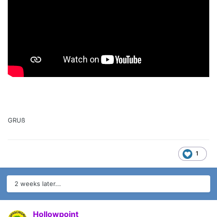
GRUß
1
2 weeks later...
Hollowpoint