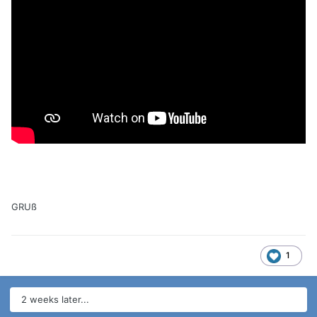
GRUß
1
2 weeks later...