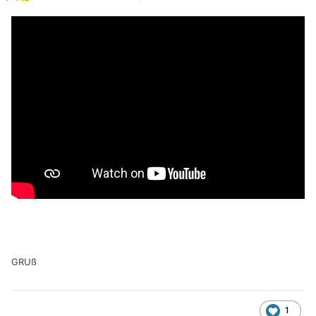
GRUß
1