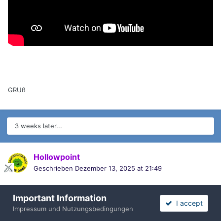
GRUß
3 weeks later...
Hollowpoint
Geschrieben
Dezember 13, 2025 at 21:49
Eine echte Schnapsidee!
Important Information
I accept
Nach oben / Back to Top
Impressum und Nutzungsbedingungen