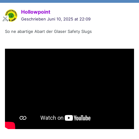
Hollowpoint
Geschrieben
Juni 10, 2025 at 22:09
So ne abartige Abart der Glaser Safety Slugs