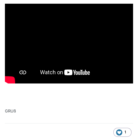
GRUß
1