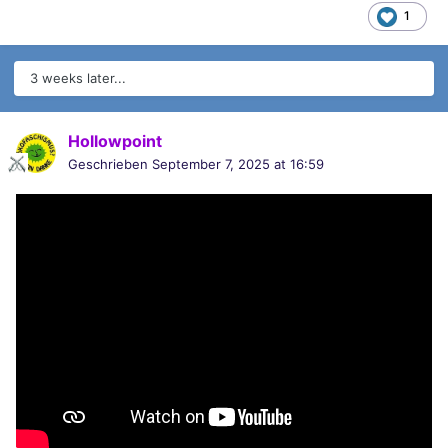
1
3 weeks later...
Hollowpoint
Geschrieben
September 7, 2025 at 16:59