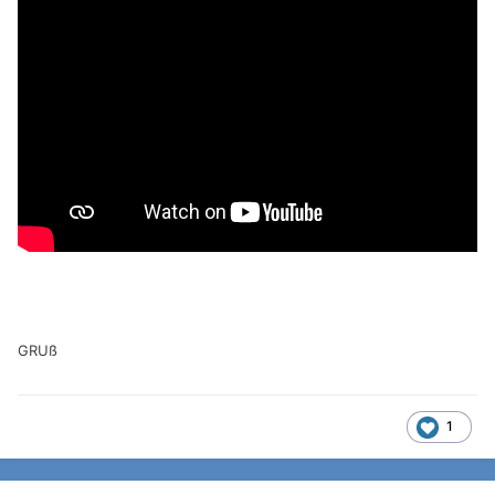
GRUß
1