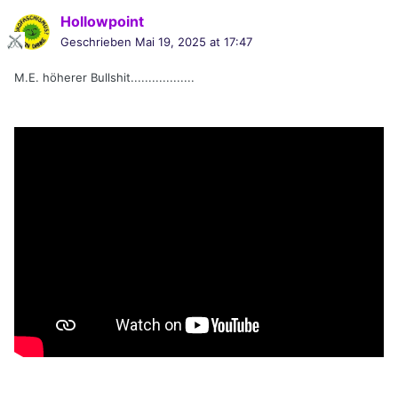
Hollowpoint
Geschrieben
Mai 19, 2025 at 17:47
M.E. höherer Bullshit..................