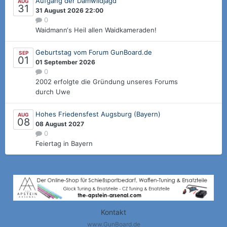
Aufgang der Damwildjagd
AUG
31
31 August 2026 22:00
0
Waidmann‘s Heil allen Waidkameraden!
Geburtstag vom Forum GunBoard.de
SEP
01
01 September 2026
0
2002 erfolgte die Gründung unseres Forums
durch Uwe
Hohes Friedensfest Augsburg (Bayern)
AUG
08
08 August 2027
0
Feiertag in Bayern
Kontakt
www.GunBoard.de