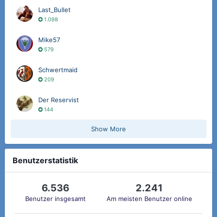
Last_Bullet
1.098
Mike57
579
Schwertmaid
209
Der Reservist
144
Show More
Benutzerstatistik
6.536
2.241
Benutzer insgesamt
Am meisten Benutzer online