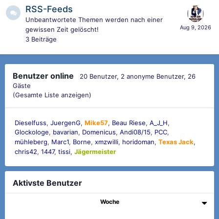
RSS-Feeds
Unbeantwortete Themen werden nach einer
gewissen Zeit gelöscht!
3
Beiträge
Benutzer online
20 Benutzer
, 2 anonyme Benutzer, 26
Gäste
(Gesamte Liste anzeigen)
Dieselfuss
JuergenG
Mike57
Beau Riese
A_J_H
Glockologe
bavarian
Domenicus
Andi08/15
PCC
mühleberg
Marc1
Borne
xmzwilli
horidoman
Texas Jack
chris42
1447
tissi
Jägermeister
Aktivste Benutzer
Woche