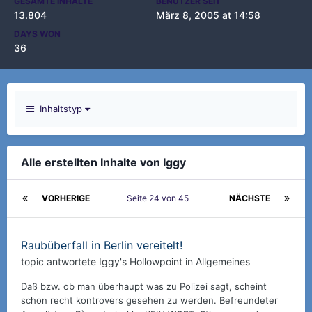
GESAMTE INHALTE
BENUTZER SEIT
13.804
März 8, 2005 at 14:58
DAYS WON
36
Inhaltstyp
Alle erstellten Inhalte von Iggy
VORHERIGE
Seite 24 von 45
NÄCHSTE
Raubüberfall in Berlin vereitelt!
topic antwortete
Iggy
's
Hollowpoint
in
Allgemeines
Daß bzw. ob man überhaupt was zu Polizei sagt, scheint
schon recht kontrovers gesehen zu werden. Befreundeter