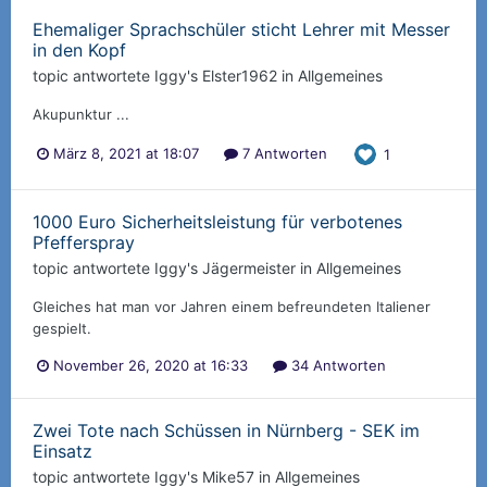
Ehemaliger Sprachschüler sticht Lehrer mit Messer
in den Kopf
topic antwortete
Iggy
's
Elster1962
in
Allgemeines
Akupunktur ...
März 8, 2021 at 18:07
7 Antworten
1
1000 Euro Sicherheitsleistung für verbotenes
Pfefferspray
topic antwortete
Iggy
's
Jägermeister
in
Allgemeines
Gleiches hat man vor Jahren einem befreundeten Italiener
gespielt.
November 26, 2020 at 16:33
34 Antworten
Zwei Tote nach Schüssen in Nürnberg - SEK im
Einsatz
topic antwortete
Iggy
's
Mike57
in
Allgemeines