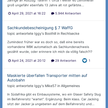
Jährige an Auszug: Täterin 1: circa 1 Meter 60 Zentimeter
groß ungefähr ebenfalls 13 Jahre alt rot gefärbte...
April 29, 2021 at 16:22
5.944 Antworten
Sachkundebescheinigung § 7 WaffG
topic antwortete
Iggy
's
Boothill
in
Rechtsecke
Zumindest früher war es doch so, daß eine bereits
vorhandene WBK automatisch als Sachkundenachweis
gezählt wurde, oder erinnere ich mich da völlig falsch?!?
April 24, 2021 at 20:12
29 Antworten
1
Maskierte überfallen Transporter mitten auf
Autobahn
topic antwortete
Iggy
's
Mike57
in
Allgemeines
In Südafrika gibt es Einbausysteme, wo ein Glaser Safety Slug
im Beifahrersitz "wartet". Ergänzung: Beim klass. Car Jacking
sitzt der Jacker ja ungebeten auf dem Beifahrersitz und...