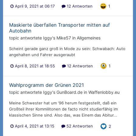
April 9, 2021 at 06:17
12 Antworten
1
Maskierte überfallen Transporter mitten auf
Autobahn
topic antwortete
Iggy
's
Mike57
in
Allgemeines
Scheint gerade ganz groß in Mode zu sein: Schwabach: Auto
angehalten und Fahrer ausgeraubt
April 8, 2021 at 18:55
12 Antworten
1
Wahlprogramm der Grünen 2021
topic antwortete
Iggy
's
GunBoard.de
in
Waffenlobby.eu
Meine Schwester hat um '96 herum festgestellt, daß ein
Großteil ihrer Kommilitonen de facto nicht studierfähig im
klassischen Sinne sind. Also das, was Einem das Abitur...
April 4, 2021 at 13:15
52 Antworten
2