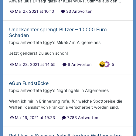
Anwalt (aus D) sagt glasklar KEIN WORT. Stimme aus den...
Mai 27, 2021 at 10:10
33 Antworten
Unbekannter sprengt Blitzer – 10.000 Euro
Schaden
topic antwortete
Iggy
's
Mike57
in
Allgemeines
Jetzt genderst Du auch schon!
Mai 23, 2021 at 14:55
6 Antworten
5
eGun Fundstücke
topic antwortete
Iggy
's
Nightingale
in
Allgemeines
Wenn ich mir in Erinnerung rufe, für welche Spottpreise die
Waffen "damals" von Frankonia verscherbelt worden sind.
Mai 16, 2021 at 19:23
7.783 Antworten
Politiker in Sachsen-Anhalt fordern Waffenverbot