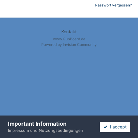
Passwort vergessen?
Kontakt
www.GunBoard.de
Powered by Invision Community
Important Information
I accept
Nach oben / Back to Top
Impressum und Nutzungsbedingungen