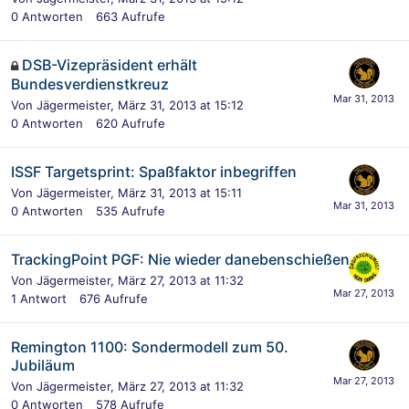
0
Antworten
663
Aufrufe
DSB-Vizepräsident erhält
Bundesverdienstkreuz
Von
Jägermeister
,
März 31, 2013 at 15:12
0
Antworten
620
Aufrufe
ISSF Targetsprint: Spaßfaktor inbegriffen
Von
Jägermeister
,
März 31, 2013 at 15:11
0
Antworten
535
Aufrufe
TrackingPoint PGF: Nie wieder danebenschießen
Von
Jägermeister
,
März 27, 2013 at 11:32
1
Antwort
676
Aufrufe
Remington 1100: Sondermodell zum 50.
Jubiläum
Von
Jägermeister
,
März 27, 2013 at 11:32
0
Antworten
578
Aufrufe