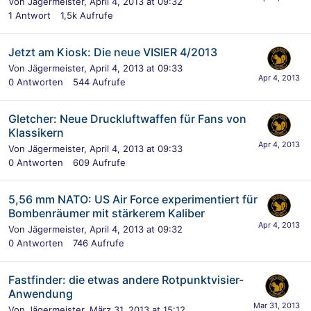
Von
Jägermeister
,
April 4, 2013 at 09:32
1
Antwort
1,5k
Aufrufe
Jetzt am Kiosk: Die neue VISIER 4/2013
Von
Jägermeister
,
April 4, 2013 at 09:33
0
Antworten
544
Aufrufe
Gletcher: Neue Druckluftwaffen für Fans von
Klassikern
Von
Jägermeister
,
April 4, 2013 at 09:33
0
Antworten
609
Aufrufe
5,56 mm NATO: US Air Force experimentiert für
Bombenräumer mit stärkerem Kaliber
Von
Jägermeister
,
April 4, 2013 at 09:32
0
Antworten
746
Aufrufe
Fastfinder: die etwas andere Rotpunktvisier-
Anwendung
Von
Jägermeister
,
März 31, 2013 at 15:12