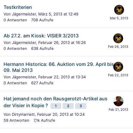
Testkriterien
Von
Jägermeister
,
März 5, 2013 at 12:49
0
Antworten
708
Aufrufe
Ab 27.2. am Kiosk: VISIER 3/2013
Von
Jägermeister
,
Februar 26, 2013 at 16:26
0
Antworten
638
Aufrufe
Hermann Historica: 66. Auktion vom 29. April bis
09. Mai 2013
Von
Jägermeister
,
Februar 22, 2013 at 13:34
0
Antworten
627
Aufrufe
Hat jemand noch den Rausgerotzt-Artikel aus
der Visier in Kopie ?
1
2
3
Von
DirtyHarriett
,
Februar 20, 2013 at 10:24
59
Antworten
7,1k
Aufrufe