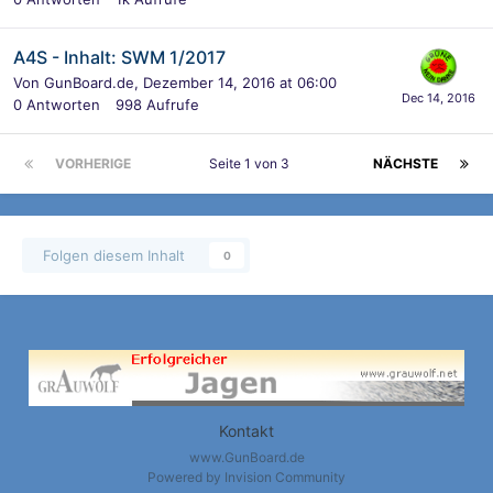
A4S - Inhalt: SWM 1/2017
Von
GunBoard.de
,
Dezember 14, 2016 at 06:00
0
Antworten
998
Aufrufe
VORHERIGE
Seite 1 von 3
NÄCHSTE
Folgen diesem Inhalt
0
Kontakt
www.GunBoard.de
Powered by Invision Community