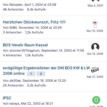
Von
Reloader
,
April 1, 2004 at 03:08
48
Antworten
8,4k
Aufrufe
Herzlichen Glückwunsch, Fritz !!!!!
Von
MiBö
,
November 14, 2006 at 20:59
3
Antworten
1,2k
Aufrufe
BDS-Verein Raum Kassel
Von
shooter357magnum
,
September 14, 2003 at 11:56
4
Antworten
1,5k
Aufrufe
endgültige Ergebnislisten der DM BDS KW & LW
2006 online
1
2
Von
de50ae
,
September 19, 2006 at 12:20
26
Antworten
3,3k
Aufrufe
IPSC
Von
karaya
,
Mai 22, 2003 at 18:21