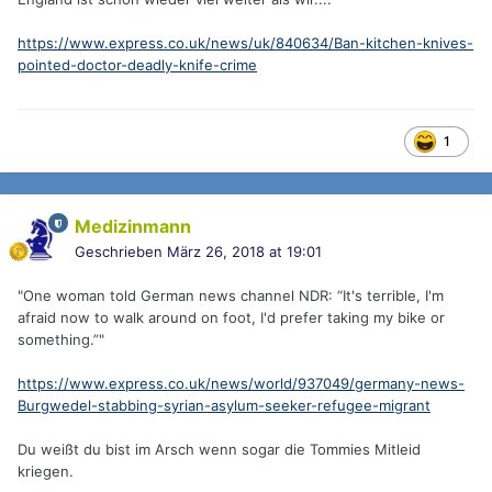
https://www.express.co.uk/news/uk/840634/Ban-kitchen-knives-
pointed-doctor-deadly-knife-crime
1
Medizinmann
Geschrieben
März 26, 2018 at 19:01
"One woman told German news channel NDR: “It's terrible, I'm
afraid now to walk around on foot, I'd prefer taking my bike or
something.”"
https://www.express.co.uk/news/world/937049/germany-news-
Burgwedel-stabbing-syrian-asylum-seeker-refugee-migrant
Du weißt du bist im Arsch wenn sogar die Tommies Mitleid
kriegen.