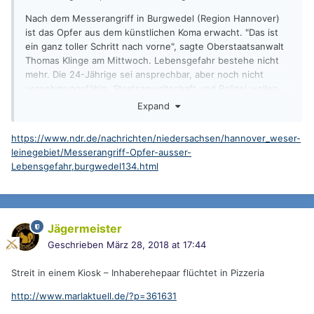
Nach dem Messerangriff in Burgwedel (Region Hannover)
ist das Opfer aus dem künstlichen Koma erwacht. "Das ist
ein ganz toller Schritt nach vorne", sagte Oberstaatsanwalt
Thomas Klinge am Mittwoch. Lebensgefahr bestehe nicht
mehr. Die 24-Jährige sei ansprechbar, aber noch nicht
vernehmungsfähig. Staatsanwaltschaft und Polizei wollen
daher einige Tage abwarten, bis sie die junge Frau befragen
Expand
können. Sie war am Sonnabend mit einem Messer
lebensgefährlich verletzt worden. Der 17 Jahre alte
https://www.ndr.de/nachrichten/niedersachsen/hannover_weser-
mutmaßliche Haupttäter sitzt seit Sonntag in
leinegebiet/Messerangriff-Opfer-ausser-
Untersuchungshaft. Er hat sich nach Angaben der
Lebensgefahr,burgwedel134.html
Staatsanwaltschaft bislang nicht zu den Vorwürfen
geäußert.
Jägermeister
Geschrieben
März 28, 2018 at 17:44
Streit in einem Kiosk – Inhaberehepaar flüchtet in Pizzeria
http://www.marlaktuell.de/?p=361631