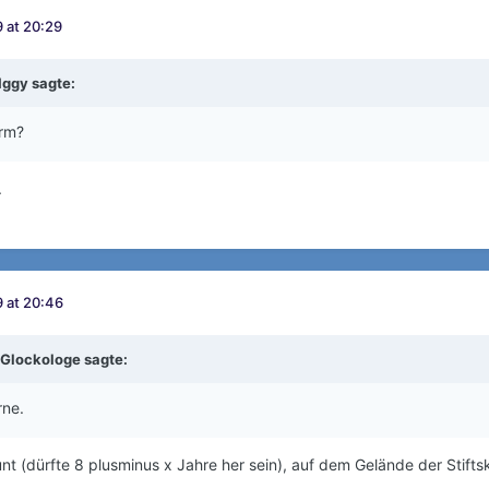
 at 20:29
Iggy
sagte:
urm?
.
 at 20:46
Glockologe
sagte:
rne.
nt (dürfte 8 plusminus x Jahre her sein), auf dem Gelände der Stiftsk