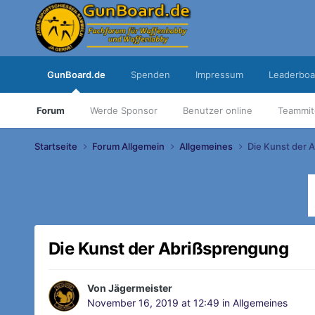
GunBoard.de
Spenden
Impressum
Leaderboa
Forum
Werde Sponsor
Benutzer online
Teammit
Startseite
Forum Allgemein
Allgemeines
Die Kunst der 
Die Kunst der Abrißsprengung
Von
Jägermeister
November 16, 2019 at 12:49
in
Allgemeines