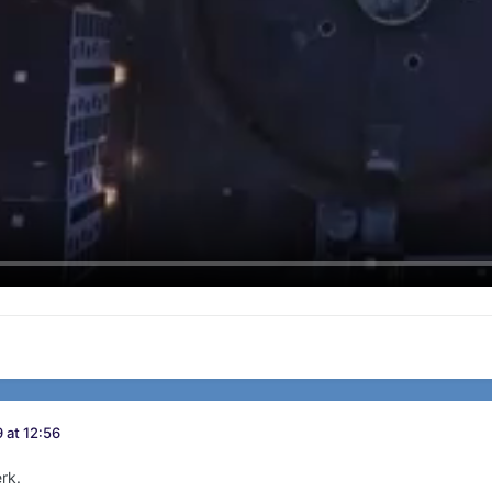
 at 12:56
rk.