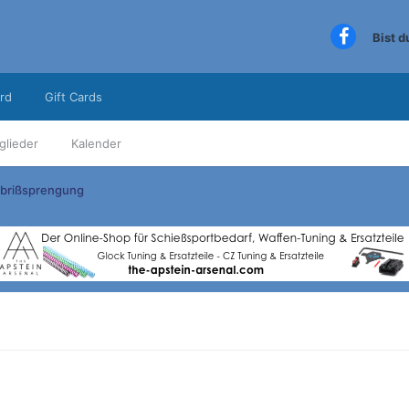
Bist 
rd
Gift Cards
glieder
Kalender
Abrißsprengung