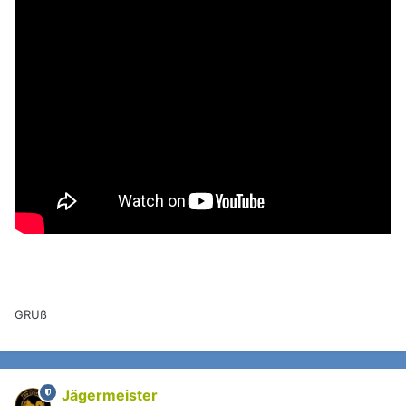
GRUß
Jägermeister