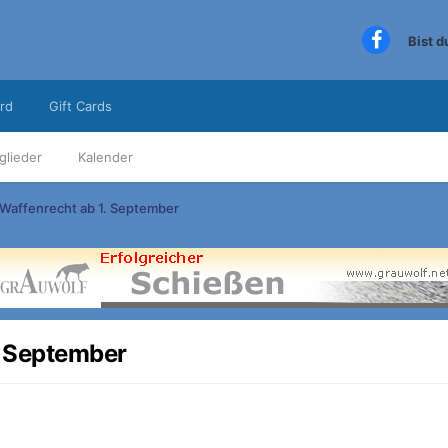
Bist 
rd
Gift Cards
glieder
Kalender
Waffenrecht ab 1. September
. September