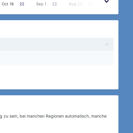
Oct 18
22
Sep 1
22
Aug 23
19
Sep 2
18
rung zu sein, bei manchen Regionen automatisch, manche