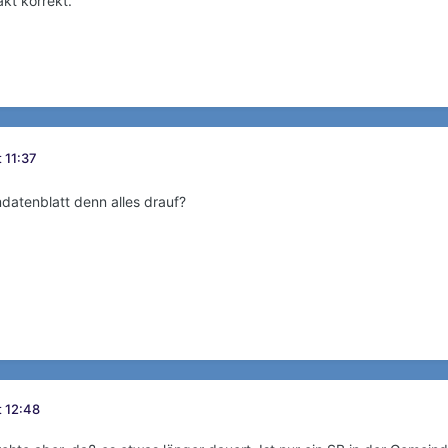
xakt korrekt.
 11:37
atenblatt denn alles drauf?
t 12:48