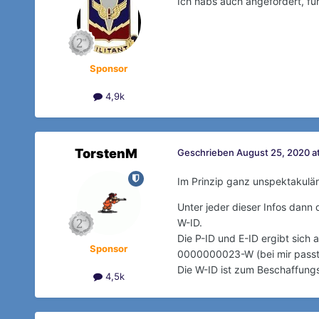
Ich habs auch angefordert, fü
Sponsor
4,9k
TorstenM
Geschrieben
August 25, 2020 a
Im Prinzip ganz unspektakulär
Unter jeder dieser Infos dann 
W-ID.
Die P-ID und E-ID ergibt sic
Sponsor
0000000023-W (bei mir passt
Die W-ID ist zum Beschaffung
4,5k