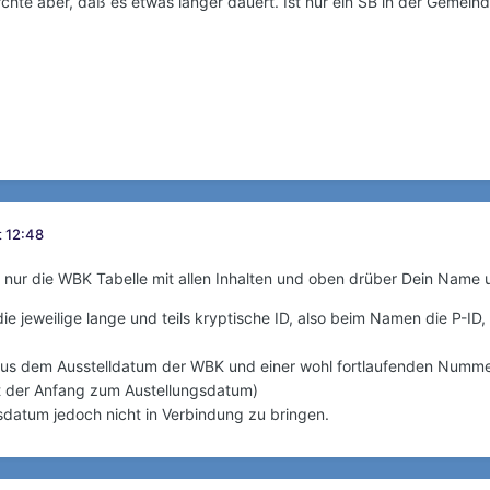
rchte aber, daß es etwas länger dauert. Ist nur ein SB in der Gemei
t 12:48
 nur die WBK Tabelle mit allen Inhalten und oben drüber Dein Name
die jeweilige lange und teils kryptische ID, also beim Namen die P-ID
h aus dem Ausstelldatum der WBK und einer wohl fortlaufenden Num
 der Anfang zum Austellungsdatum)
sdatum jedoch nicht in Verbindung zu bringen.