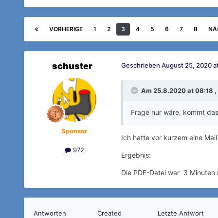
VORHERIGE
1
2
3
4
5
6
7
8
NÄ
schuster
Geschrieben
August 25, 2020 a
Am 25.8.2020 at 08:18 ,
Frage nur wäre, kommt das 
Sponsor
Ich hatte vor kurzem eine Mai
972
Ergebnis:
Die PDF-Datei war 3 Minuten 
Antworten
Created
Letzte Antwort