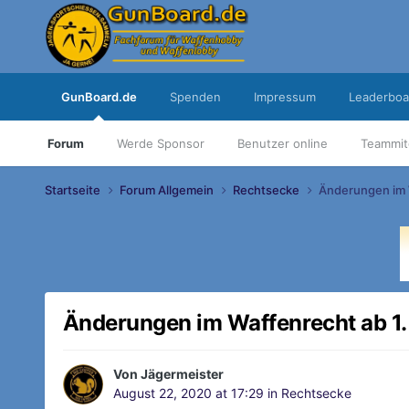
GunBoard.de
Spenden
Impressum
Leaderboa
Forum
Werde Sponsor
Benutzer online
Teammit
Startseite
Forum Allgemein
Rechtsecke
Änderungen im 
Änderungen im Waffenrecht ab 1
Von
Jägermeister
August 22, 2020 at 17:29
in
Rechtsecke