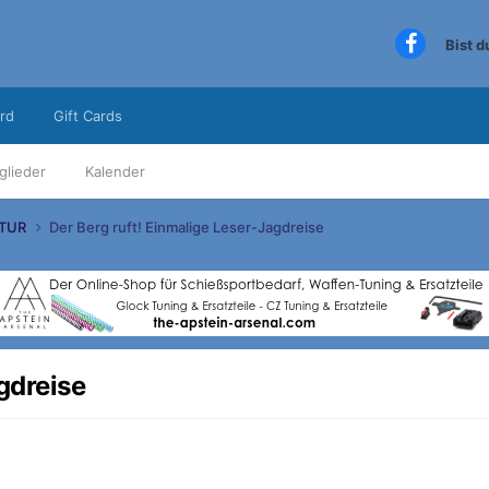
Bist 
rd
Gift Cards
glieder
Kalender
TUR
Der Berg ruft! Einmalige Leser-Jagdreise
gdreise