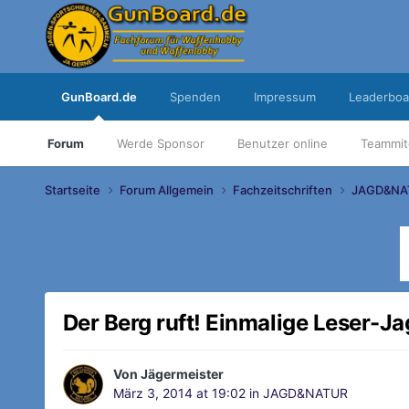
GunBoard.de
Spenden
Impressum
Leaderboa
Forum
Werde Sponsor
Benutzer online
Teammit
Startseite
Forum Allgemein
Fachzeitschriften
JAGD&NA
Der Berg ruft! Einmalige Leser-Ja
Von
Jägermeister
März 3, 2014 at 19:02
in
JAGD&NATUR