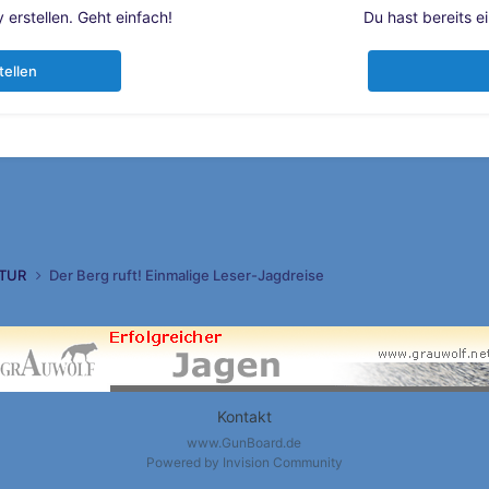
erstellen. Geht einfach!
Du hast bereits e
tellen
TUR
Der Berg ruft! Einmalige Leser-Jagdreise
Kontakt
www.GunBoard.de
Powered by Invision Community