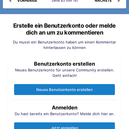
VORHERIGE
Seite 83 von 167
NÄCHSTE
gathered were stunned to see Thatcher sat at total ease
absentmindedly resting her hands on the table beside her
purse. George on the other hand had responded to the hail
of bullets by leaping under the table and cowering in a
Erstelle ein Benutzerkonto oder melde
puddle of his fear urine. Prompting an irate Thatcher to,
dich an um zu kommentieren
according to the SAS, say “Get up George, you’re
embarrassing me.”
Du musst ein Benutzerkonto haben um einen Kommentar
hinterlassen zu können
Benutzerkonto erstellen
Neues Benutzerkonto für unsere Community erstellen.
Geht einfach!
Neues Benutzerkonto erstellen
Anmelden
Du hast bereits ein Benutzerkonto? Melde dich hier an.
Jetzt anmelden