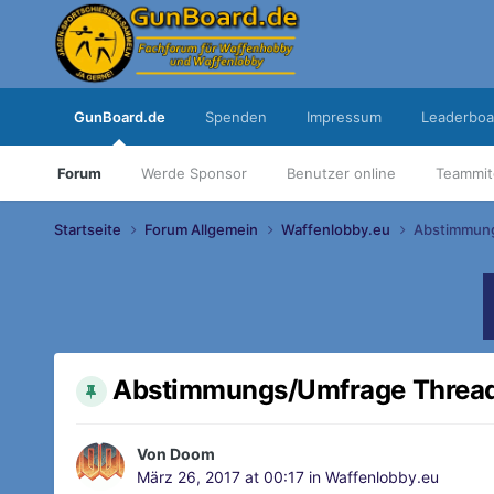
GunBoard.de
Spenden
Impressum
Leaderboa
Forum
Werde Sponsor
Benutzer online
Teammit
Startseite
Forum Allgemein
Waffenlobby.eu
Abstimmun
Abstimmungs/Umfrage Threa
Von
Doom
März 26, 2017 at 00:17
in
Waffenlobby.eu