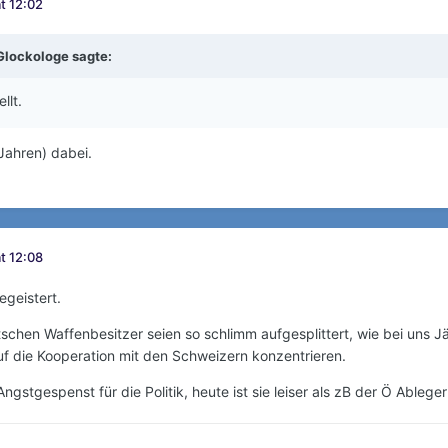
t 12:02
Glockologe
sagte:
llt.
Jahren) dabei.
t 12:08
egeistert.
chen Waffenbesitzer seien so schlimm aufgesplittert, wie bei uns Jä
uf die Kooperation mit den Schweizern konzentrieren.
gstgespenst für die Politik, heute ist sie leiser als zB der Ö Ablege