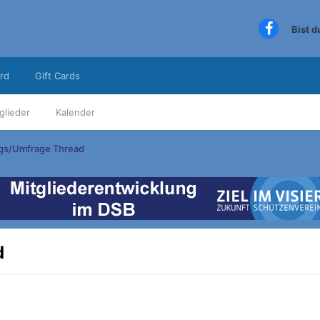
Bist 
rd
Gift Cards
glieder
Kalender
gs/Umfrage Thread
d