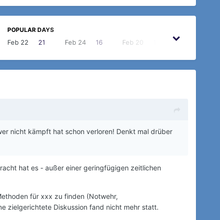
POPULAR DAYS
Feb 22
21
Feb 24
16
Feb 20
14
May 31
13
 wer nicht kämpft hat schon verloren! Denkt mal drüber
cht hat es - außer einer geringfügigen zeitlichen
Methoden für xxx zu finden (Notwehr,
 zielgerichtete Diskussion fand nicht mehr statt.