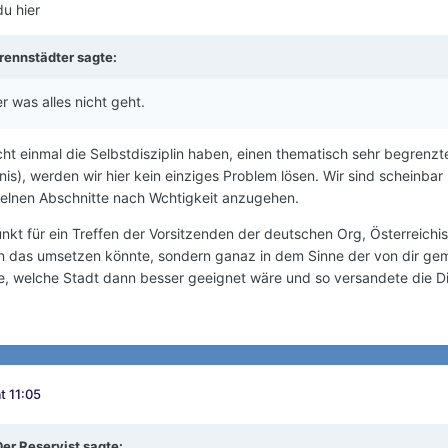
u hier
rennstädter
sagte:
r was alles nicht geht.
nicht einmal die Selbstdisziplin haben, einen thematisch sehr begre
ebnis), werden wir hier kein einziges Problem lösen. Wir sind scheinba
zelnen Abschnitte nach Wchtigkeit anzugehen.
unkt für ein Treffen der Vorsitzenden der deutschen Org, Österrei
man das umsetzen könnte, sondern ganaz in dem Sinne der von dir ge
e, welche Stadt dann besser geeignet wäre und so versandete die D
t 11:05
Der Reservist
sagte: