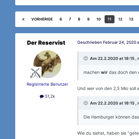
VORHERIGE
6
7
8
9
10
11
12
13
Der Reservist
Geschrieben
Februar 24, 2020 a
Am 22.2.2020 at 18:15 ,
machen
wir
das doch den e
Registrierte Benutzer
Und wer von den 2,5 Mio soll
51,2k
Am 22.2.2020 at 18:15 ,
Die Hamburger können das
Wie du siehst, haben sie "gete