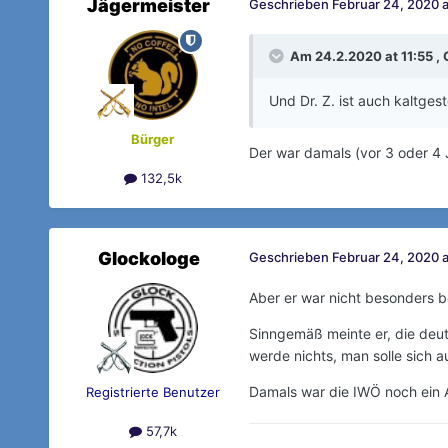
Jägermeister
Geschrieben
Februar 24, 2020 a
Am 24.2.2020 at 11:55 ,
Und Dr. Z. ist auch kaltgeste
Bürger
Der war damals (vor 3 oder 4 
132,5k
Glockologe
Geschrieben
Februar 24, 2020 a
Aber er war nicht besonders b
Sinngemäß meinte er, die deuts
werde nichts, man solle sich a
Damals war die IWÖ noch ein An
Registrierte Benutzer
57,7k