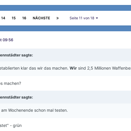
14
15
16
NÄCHSTE
Seite 11 von 18
t 09:56
rennstädter
sagte:
tablierten klar das wir das machen.
Wir
sind 2,5 Millionen Waffenbes
 es machen?
rennstädter
sagte:
 am Wochenende schon mal testen.
stet" - grün