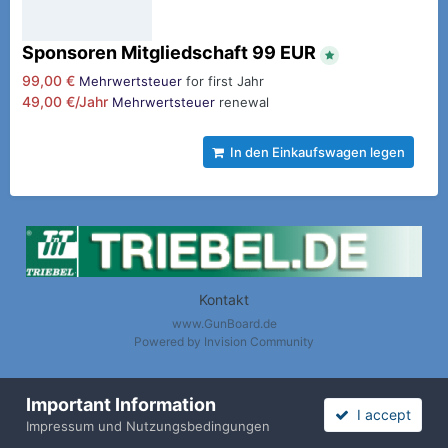
Sponsoren Mitgliedschaft 99 EUR
99,00 €
Mehrwertsteuer
for first Jahr
49,00 €/Jahr
Mehrwertsteuer
renewal
In den Einkaufswagen legen
Kontakt
www.GunBoard.de
Powered by Invision Community
Important Information
I accept
Nach oben / Back to Top
Impressum und Nutzungsbedingungen